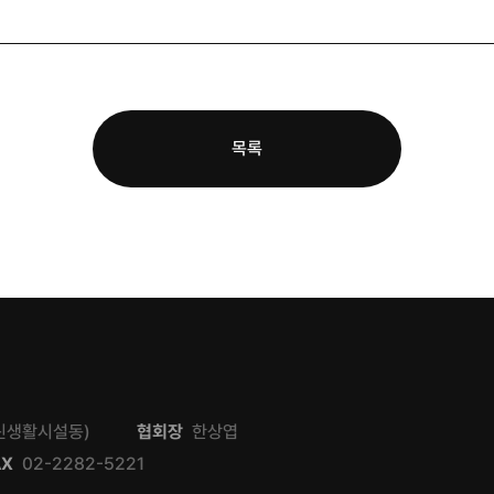
목록
근린생활시설동)
협회장
한상엽
AX
02-2282-5221